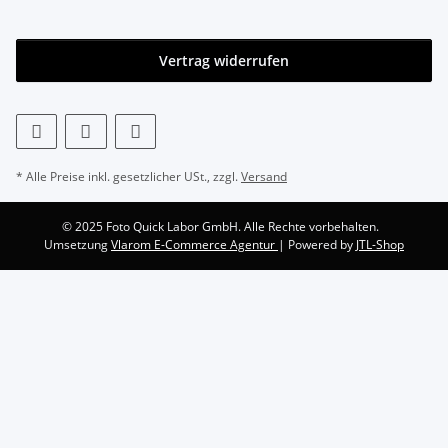
Vertrag widerrufen
* Alle Preise inkl. gesetzlicher USt., zzgl.
Versand
© 2025 Foto Quick Labor GmbH. Alle Rechte vorbehalten.
Umsetzung
Vlarom E-Commerce Agentur
| Powered by
JTL-Shop