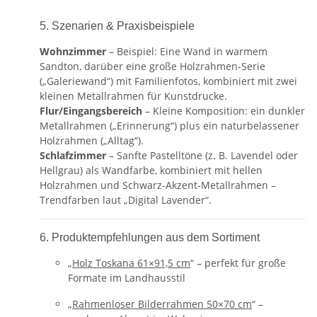
5. Szenarien & Praxisbeispiele
Wohnzimmer
– Beispiel: Eine Wand in warmem
Sandton, darüber eine große Holzrahmen-Serie
(„Galeriewand“) mit Familienfotos, kombiniert mit zwei
kleinen Metallrahmen für Kunstdrucke.
Flur/Eingangsbereich
– Kleine Komposition: ein dunkler
Metallrahmen („Erinnerung“) plus ein naturbelassener
Holzrahmen („Alltag“).
Schlafzimmer
– Sanfte Pastelltöne (z. B. Lavendel oder
Hellgrau) als Wandfarbe, kombiniert mit hellen
Holzrahmen und Schwarz-Akzent-Metallrahmen –
Trendfarben laut „Digital Lavender“.
6. Produktempfehlungen aus dem Sortiment
„
Holz Toskana 61×91,5 cm
“ – perfekt für große
Formate im Landhausstil
„
Rahmenloser Bilderrahmen 50×70 cm
“ –