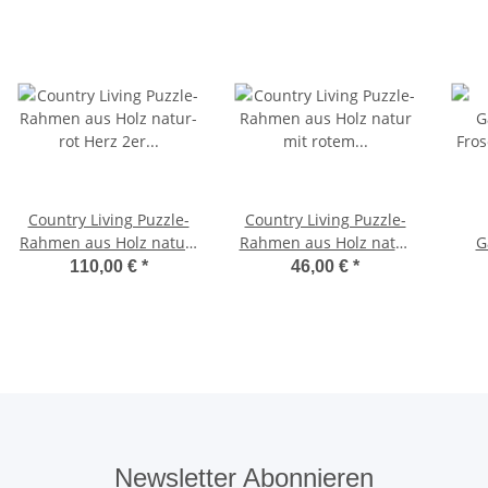
Country Living Puzzle-
Country Living Puzzle-
Rahmen aus Holz natur-
Rahmen aus Holz natur
G
rot Herz 2er Set für
mit rotem Organizer
Fro
110,00 €
*
46,00 €
*
Fotos 20x28 cm
Newsletter Abonnieren