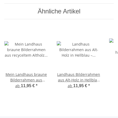
Ähnliche Artikel
Mein Landhaus braune
Landhaus Bilderrahmen
Bilderrahmen aus
aus Alt-Holz in Hellblau
recyceltem Altholz
– handgefertigtes Unikat
hand
ab
ab
11,95 €
*
11,95 €
*
handgefertigt