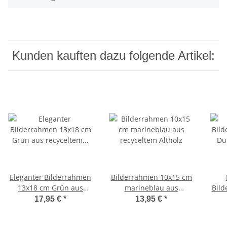
Kunden kauften dazu folgende Artikel:
Eleganter Bilderrahmen
Bilderrahmen 10x15 cm
13x18 cm Grün aus
marineblau aus
Bild
recyceltem Altholz
recyceltem Altholz
D
17,95 €
*
13,95 €
*
handgefertigt von Mein
Landhaus