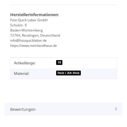
Herstellerinformationen:
Foto Quick Labor GmbH
Schulstr. 9
Baden-Württemberg
72764, Reutlingen, Deutschland
info@fotoquicklabor.de
https://www.meinlandhaus.de
Produkteigenschaft
Wert
18
Artikellänge:
Holz / Alt-Holz
Material:
Bewertungen