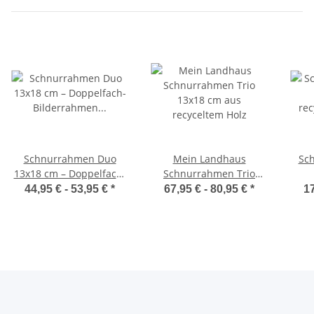
Schnurrahmen Duo
Mein Landhaus
Sc
13x18 cm – Doppelfach-
Schnurrahmen Trio
Bilderrahmen aus
13x18 cm aus
re
44,95 € -
53,95 €
*
67,95 € -
80,95 €
*
17
recyceltem Holz
recyceltem Holz
Au