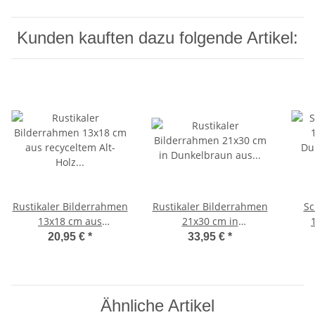
Kunden kauften dazu folgende Artikel:
Rustikaler Bilderrahmen
Rustikaler Bilderrahmen
Sc
13x18 cm aus
21x30 cm in
recyceltem Alt-Holz in
Dunkelbraun aus
Du
20,95 €
*
33,95 €
*
Dunkelbraun
recyceltem Holz
au
Ähnliche Artikel