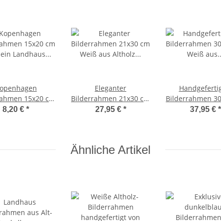
openhagen
Eleganter
Handgeferti
rahmen 15x20 cm
Bilderrahmen 21x30 cm
Bilderrahmen 3
ein Landhaus –
Weiß aus Altholz
Weiß aus recy
8,20 €
*
27,95 €
*
37,95 €
*
tage-Weiß mit
handgefertigt von Mein
Altholz von 
ualitätsglas
Landhaus
Landhau
Ähnliche Artikel