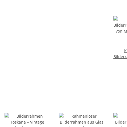
K
Bilder
von M
Vin
Q