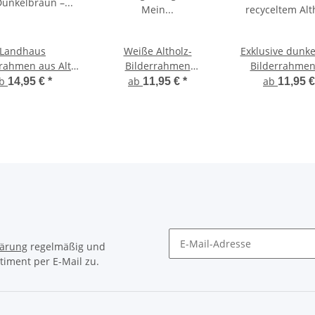
Landhaus
Weiße Altholz-
Exklusive dunke
rrahmen aus Alt-
Bilderrahmen
Bilderrahmen
 Dunkelbraun –
handgefertigt von Mein
recyceltem Alt
ab
ab
ab
14,95 €
*
11,95 €
*
11,95 
aler Vintage-Stil
Landhaus
Mein Landh
lärung
regelmäßig und
timent per E-Mail zu.
Newsletter Abonnieren