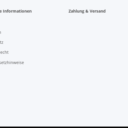
he Informationen
Zahlung & Versand
m
tz
recht
setzhinweise