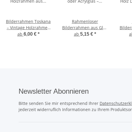
Bilderrahmen Toskana
Rahmenloser
– Vintage Holzrahmen
Bilderrahmen aus Glas
Bilde
aus echtem Kiefernholz
oder Acrylglas – 10 × 15
Holz
ab
ab
6,00 €
*
5,15 €
*
in vielen Größen
bis 70 × 100 cm
rustik
Newsletter Abonnieren
Bitte senden Sie mir entsprechend Ihrer
Datenschutzerk
jederzeit widerruflich Informationen zu Ihrem Produktsor