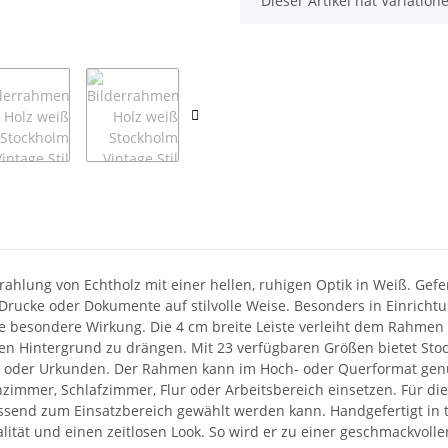
Dieser Artikel hat Variatio
ahlung von Echtholz mit einer hellen, ruhigen Optik in Weiß. Gefer
 Drucke oder Dokumente auf stilvolle Weise. Besonders in Einricht
e besondere Wirkung. Die 4 cm breite Leiste verleiht dem Rahmen
den Hintergrund zu drängen. Mit 23 verfügbaren Größen bietet Sto
n oder Urkunden. Der Rahmen kann im Hoch- oder Querformat genut
zimmer, Schlafzimmer, Flur oder Arbeitsbereich einsetzen. Für di
ssend zum Einsatzbereich gewählt werden kann. Handgefertigt in 
alität und einen zeitlosen Look. So wird er zu einer geschmackvol