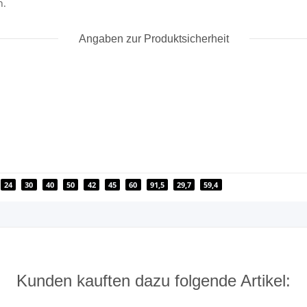
n.
Angaben zur Produktsicherheit
24
30
40
50
42
45
60
91,5
29,7
59,4
Kunden kauften dazu folgende Artikel: